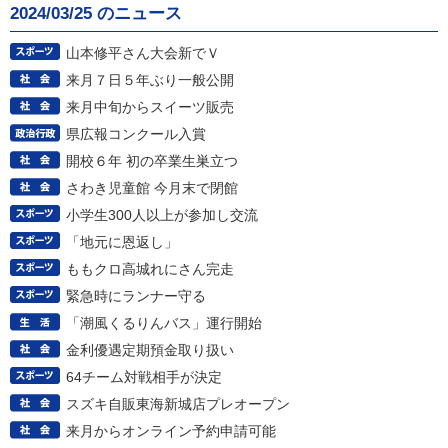
2024/03/25 のニュース
山本修平さん大会新でＶ
来月７日５年ぶり一般公開
来月中旬からスイーツ販売
県広報コンクール入賞
開校６年 初の卒業生巣立つ
さわき児童館 今月末で閉館
小学生300人以上が参加し交流
「地元に恩返し」
ももクロ高城れにさん完走
緊急時にランナー守る
「潮風くるりんバス」運行開始
金利優遇定期預金取り扱い
64チーム対戦相手が決定
スズキ自販東海新城店プレオープン
来月からオンライン予約申請可能