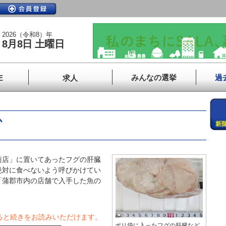
2026（令和8）年
8月8日 土曜日
みんなの選挙
過
E
求人
か
店」に置いてあったフグの肝臓
絶対に食べないよう呼びかけてい
「蒲郡市内の店舗で入手した魚の
ると続きをお読みいただけます。
ポリ袋に入ったフグの肝臓など