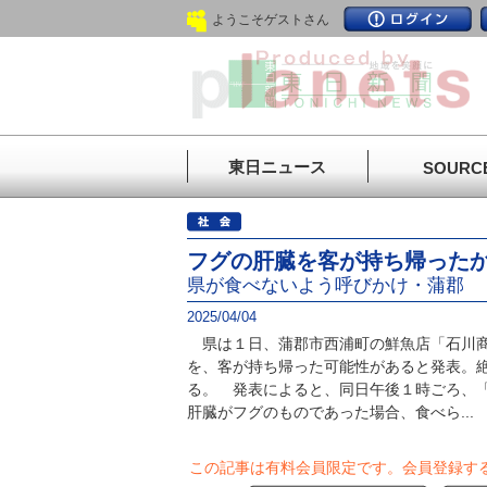
ようこそゲストさん
東日ニュース
SOURC
フグの肝臓を客が持ち帰った
県が食べないよう呼びかけ・蒲郡
2025/04/04
県は１日、蒲郡市西浦町の鮮魚店「石川商
を、客が持ち帰った可能性があると発表。
る。 発表によると、同日午後１時ごろ、
肝臓がフグのものであった場合、食べら...
この記事は有料会員限定です。
会員登録す