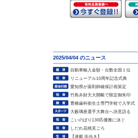
2025/04/04 のニュース
自動車輸入金額・台数全国１位
リニューアル10周年記念式典
愛知県が薬剤師確保計画策定
竹島弁財天大開帳で限定御朱印
豊橋歯科衛生士専門学校で入学式
大藪璃座選手大舞台へ決意語る
こいのぼり130匹優雅に泳ぐ
しだれ花桃見ごろ
【連載 街歩き】