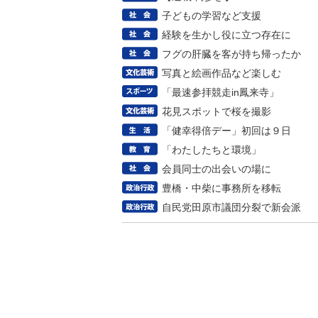
子どもの学習など支援
経験を生かし役に立つ存在に
フグの肝臓を客が持ち帰ったか
写真と絵画作品など楽しむ
「最速参拝競走in鳳来寺」
花見スポットで桜を撮影
「健幸得倍デー」初回は９日
「わたしたちと環境」
会員同士の出会いの場に
豊橋・中柴に事務所を移転
自民党田原市議団分裂で新会派