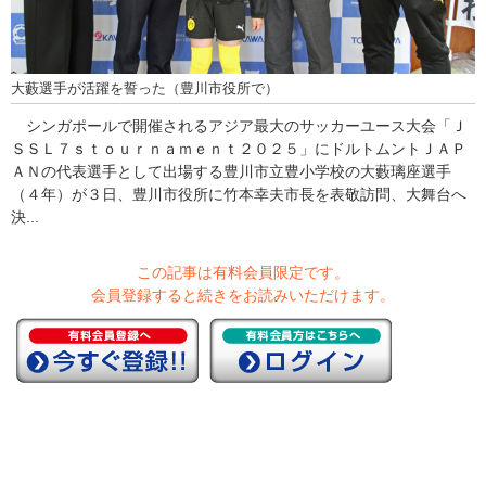
大藪選手が活躍を誓った（豊川市役所で）
シンガポールで開催されるアジア最大のサッカーユース大会「Ｊ
ＳＳＬ７ｓｔｏｕｒｎａｍｅｎｔ２０２５」にドルトムントＪＡＰ
ＡＮの代表選手として出場する豊川市立豊小学校の大藪璃座選手
（４年）が３日、豊川市役所に竹本幸夫市長を表敬訪問、大舞台へ
決...
この記事は有料会員限定です。
会員登録すると続きをお読みいただけます。