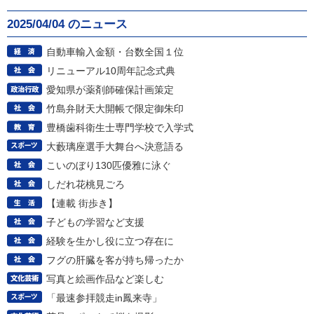
2025/04/04 のニュース
自動車輸入金額・台数全国１位
リニューアル10周年記念式典
愛知県が薬剤師確保計画策定
竹島弁財天大開帳で限定御朱印
豊橋歯科衛生士専門学校で入学式
大藪璃座選手大舞台へ決意語る
こいのぼり130匹優雅に泳ぐ
しだれ花桃見ごろ
【連載 街歩き】
子どもの学習など支援
経験を生かし役に立つ存在に
フグの肝臓を客が持ち帰ったか
写真と絵画作品など楽しむ
「最速参拝競走in鳳来寺」