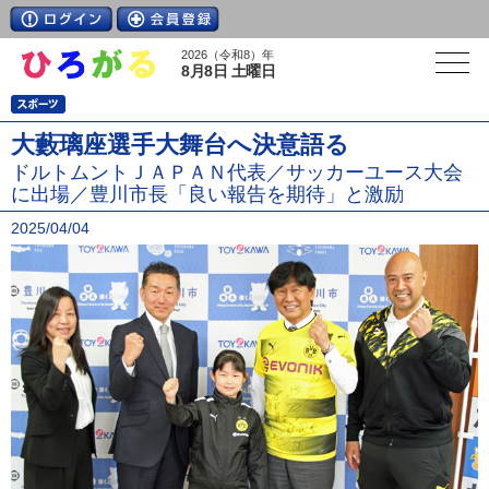
2026（令和8）年
8月8日 土曜日
大藪璃座選手大舞台へ決意語る
ドルトムントＪＡＰＡＮ代表／サッカーユース大会
に出場／豊川市長「良い報告を期待」と激励
2025/04/04