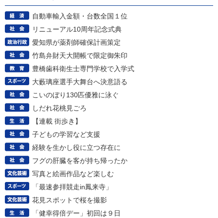
自動車輸入金額・台数全国１位
リニューアル10周年記念式典
愛知県が薬剤師確保計画策定
竹島弁財天大開帳で限定御朱印
豊橋歯科衛生士専門学校で入学式
大藪璃座選手大舞台へ決意語る
こいのぼり130匹優雅に泳ぐ
しだれ花桃見ごろ
【連載 街歩き】
子どもの学習など支援
経験を生かし役に立つ存在に
フグの肝臓を客が持ち帰ったか
写真と絵画作品など楽しむ
「最速参拝競走in鳳来寺」
花見スポットで桜を撮影
「健幸得倍デー」初回は９日