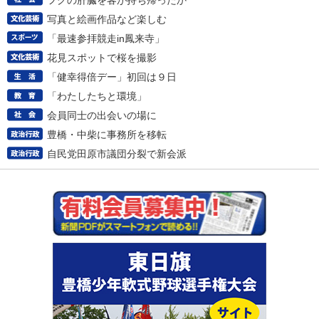
フグの肝臓を客が持ち帰ったか
写真と絵画作品など楽しむ
「最速参拝競走in鳳来寺」
花見スポットで桜を撮影
「健幸得倍デー」初回は９日
「わたしたちと環境」
会員同士の出会いの場に
豊橋・中柴に事務所を移転
自民党田原市議団分裂で新会派