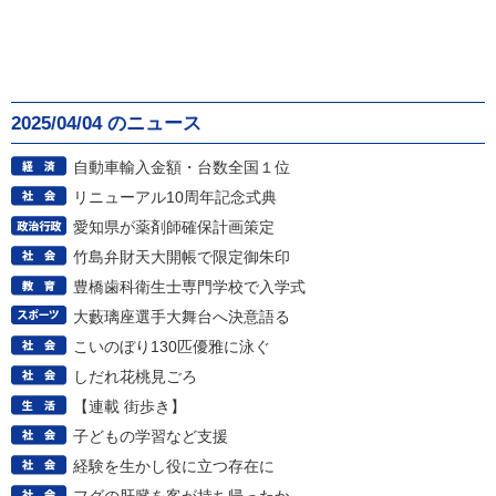
2025/04/04 のニュース
自動車輸入金額・台数全国１位
リニューアル10周年記念式典
愛知県が薬剤師確保計画策定
竹島弁財天大開帳で限定御朱印
豊橋歯科衛生士専門学校で入学式
大藪璃座選手大舞台へ決意語る
こいのぼり130匹優雅に泳ぐ
しだれ花桃見ごろ
【連載 街歩き】
子どもの学習など支援
経験を生かし役に立つ存在に