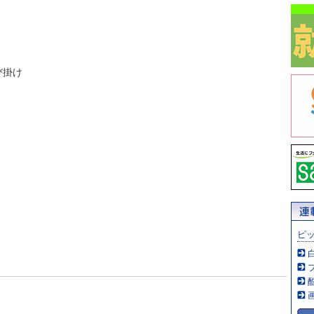
び掛け
ピ