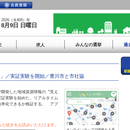
2026（令和8）年
8月9日 日曜日
みんなの選挙
過
E
求人
川」／実証実験を開始／豊川市と市社協
開発した地域資源情報の〝見え
実証実験を始めた。リアルタイム
効率化できるか検証する。 アプ
ると続きをお読みいただけます。
オンラインマップで情報を入手