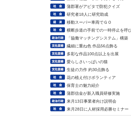
蒲郡署がアピタで防犯クイズ
研究者18人に研究助成
移動スーパー車両でＧＯ
横断歩道の手前での一時停止を呼
「協働マッチングシステム」構築
繊細に重ね色 作品56点飾る
多彩な作品100点以上を出展
愛らしさいっぱいの猫
生徒の力作 約30点飾る
花の植え付けボランティア
保育士の魅力紹介
蒲郡信金が新入職員研修実施
来月13日事業者向け説明会
来月28日に人材採用必勝セミナー