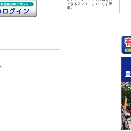
できるアプリ「じょいなす豊
川」
へ