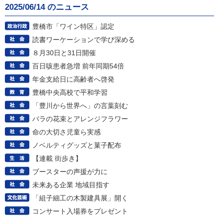
2025/06/14 のニュース
豊橋市「ワイン特区」認定
読書ワーケーションで学び深める
８月30日と31日開催
百日咳患者急増 前年同期54倍
年金支給日に高齢者へ啓発
豊橋中央高校で平和学習
「豊川から世界へ」の言葉刻む
バラの花束とアレンジフラワー
命の大切さ児童ら実感
ノベルティグッズと菓子配布
【連載 街歩き】
ブースターの声援が力に
未来ある企業 地域目指す
「組子細工の木製建具展」開く
コンサート入場券をプレゼント