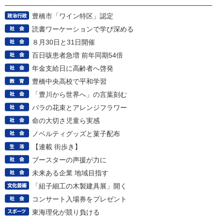
豊橋市「ワイン特区」認定
読書ワーケーションで学び深める
８月30日と31日開催
百日咳患者急増 前年同期54倍
年金支給日に高齢者へ啓発
豊橋中央高校で平和学習
「豊川から世界へ」の言葉刻む
バラの花束とアレンジフラワー
命の大切さ児童ら実感
ノベルティグッズと菓子配布
【連載 街歩き】
ブースターの声援が力に
未来ある企業 地域目指す
「組子細工の木製建具展」開く
コンサート入場券をプレゼント
東海理化が競り負ける