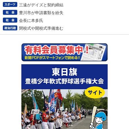
三遠がデイズと契約締結
豊川市が申請書類を紛失
会長に本多氏
閉校式や開校式準備進む