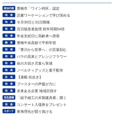
豊橋市「ワイン特区」認定
読書ワーケーションで学び深める
８月30日と31日開催
百日咳患者急増 前年同期54倍
年金支給日に高齢者へ啓発
豊橋中央高校で平和学習
「豊川から世界へ」の言葉刻む
バラの花束とアレンジフラワー
命の大切さ児童ら実感
ノベルティグッズと菓子配布
【連載 街歩き】
ブースターの声援が力に
未来ある企業 地域目指す
「組子細工の木製建具展」開く
コンサート入場券をプレゼント
東海理化が競り負ける