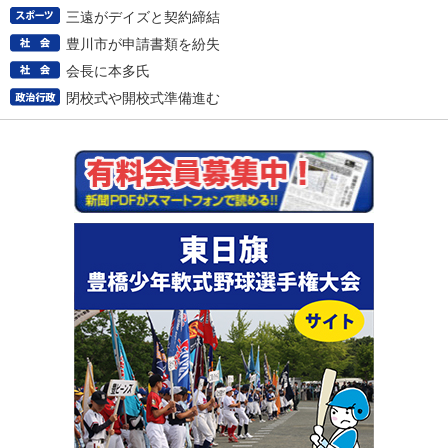
三遠がデイズと契約締結
豊川市が申請書類を紛失
会長に本多氏
閉校式や開校式準備進む