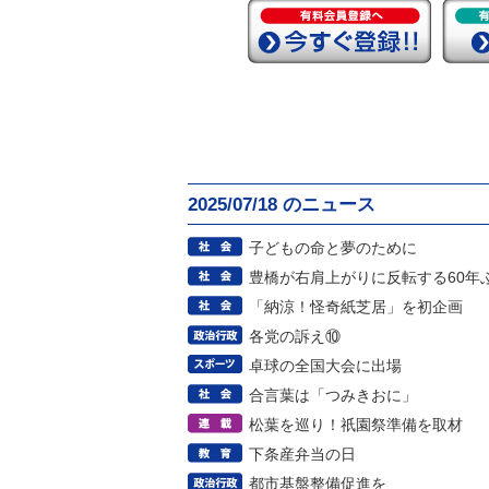
2025/07/18 のニュース
子どもの命と夢のために
豊橋が右肩上がりに反転する60年
「納涼！怪奇紙芝居」を初企画
各党の訴え⑩
卓球の全国大会に出場
合言葉は「つみきおに」
松葉を巡り！祇園祭準備を取材
下条産弁当の日
都市基盤整備促進を