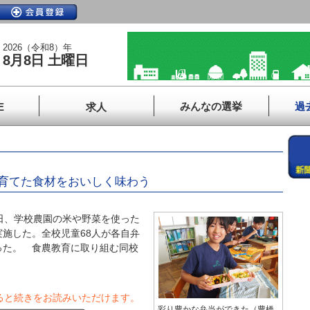
2026（令和8）年
8月8日 土曜日
みんなの選挙
過
E
求人
育てた食材をおいしく味わう
日、学校農園の米や野菜を使った
施した。全校児童68人が各自弁
った。 食農教育に取り組む同校
ると続きをお読みいただけます。
彩り豊かな弁当ができた（豊橋