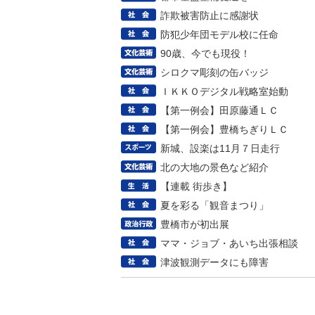
詐欺被害防止に感謝状
防犯少年団モデル校に任命
90歳、今でも現役！
シロクマ彫刻の缶バッジ
ＩＫＫＯデジタル戦略室始動
【第一例会】田原藤通ＬＣ
【第一例会】豊橋ちぎりＬＣ
新城、設楽は11月７日走行
北の大地の景色など紹介
【連載 街歩き】
夏を彩る「観音まつり」
豊橋市が初出展
ママ・ジョブ・あいち出張相談
津波観測データにも障害