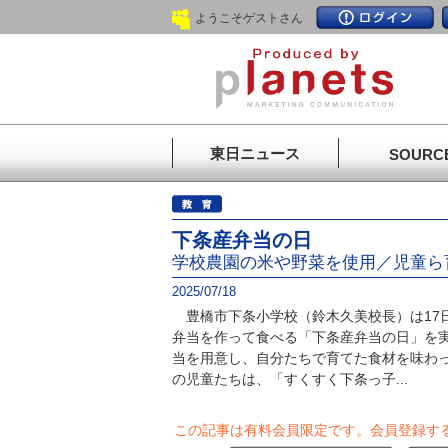
ようこそゲストさん
東日ニュース
SOURC
下条産弁当の日
学校農園の米や野菜を使用／児童ら
2025/07/18
豊橋市下条小学校（鈴木久美校長）は17
弁当を作って食べる「下条産弁当の日」を実
当を用意し、自分たちで育てた食材を味わ
の児童たちは、「すくすく下条っ子...
この記事は有料会員限定です。
会員登録す