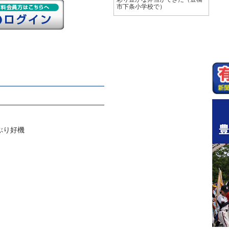
市下条小学校で）
ぶり好機