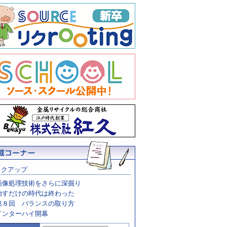
ックアップ
画像処理技術をさらに深掘り
治すだけの時代は終わった
第８回 バランスの取り方
インターハイ開幕