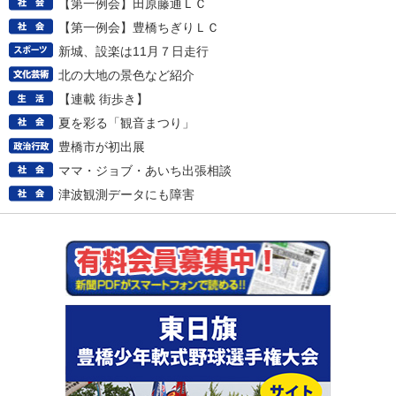
【第一例会】田原藤通ＬＣ
【第一例会】豊橋ちぎりＬＣ
新城、設楽は11月７日走行
北の大地の景色など紹介
【連載 街歩き】
夏を彩る「観音まつり」
豊橋市が初出展
ママ・ジョブ・あいち出張相談
津波観測データにも障害