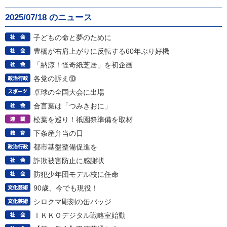
2025/07/18 のニュース
子どもの命と夢のために
豊橋が右肩上がりに反転する60年ぶり好機
「納涼！怪奇紙芝居」を初企画
各党の訴え⑩
卓球の全国大会に出場
合言葉は「つみきおに」
松葉を巡り！祇園祭準備を取材
下条産弁当の日
都市基盤整備促進を
詐欺被害防止に感謝状
防犯少年団モデル校に任命
90歳、今でも現役！
シロクマ彫刻の缶バッジ
ＩＫＫＯデジタル戦略室始動