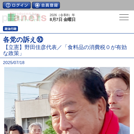
2026（令和8）年
8月7日 金曜日
各党の訴え⑩
【立憲】野田佳彦代表／「食料品の消費税０が有効
な政策」
2025/07/18