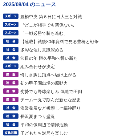
2025/08/04 のニュース
豊橋中央 第６日に日大三と対戦
〝どこが相手でも関係ない〟
「一戦必勝で勝ち進む」
【連載】戦後80年資料で見る豊橋と戦争
多彩な催し意識深める
節目の年 恒久平和へ誓い新た
組み合わせが決定
悔しさ胸に頂点へ駆け上がる
初の甲子園出場の原動力
劣勢でも野球楽しみ 気迫で圧倒
チーム一丸で刻んだ新たな歴史
漁業発展など祈願し七福神踊り
長沢夏まつり盛況
平和の像周辺で清掃活動
子どもたち対局を楽しむ