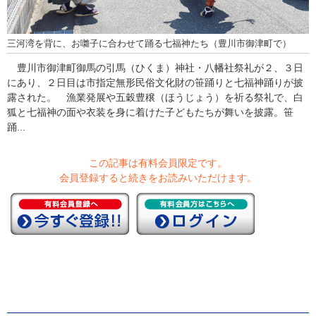
三河湾を背に、お囃子に合わせて踊る七福神たち（豊川市御津町で）
豊川市御津町御馬の引馬（ひくま）神社・八幡社祭礼が２、３日
にあり、２日目は市指定無形民俗文化財の笹踊りと七福神踊りが披
露された。 漁業発展や五穀豊穣（ほうじょう）を祈る祭礼で、白
狐と七福神の面や衣装を身に着けた子どもたちが舞いを披露。笹
踊...
この記事は有料会員限定です。
会員登録すると続きをお読みいただけます。