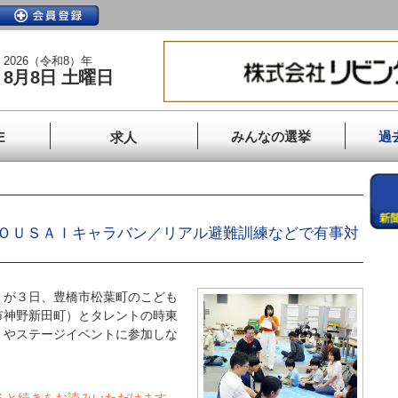
2026（令和8）年
8月8日 土曜日
みんなの選挙
過
E
求人
ＯＵＳＡＩキャラバン／リアル避難訓練などで有事対
が３日、豊橋市松葉町のこども
市神野新田町）とタレントの時東
」やステージイベントに参加しな