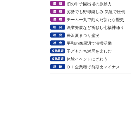
初の甲子園出場の原動力
劣勢でも野球楽しみ 気迫で圧倒
チーム一丸で刻んだ新たな歴史
漁業発展など祈願し七福神踊り
長沢夏まつり盛況
平和の像周辺で清掃活動
子どもたち対局を楽しむ
体験イベントにぎわう
ＤＩ全業種で前期比マイナス