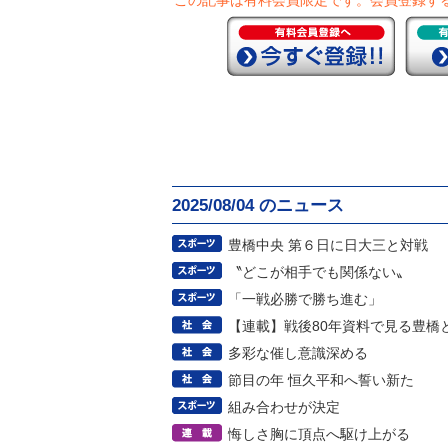
この記事は有料会員限定です。
会員登録す
2025/08/04 のニュース
豊橋中央 第６日に日大三と対戦
〝どこが相手でも関係ない〟
「一戦必勝で勝ち進む」
【連載】戦後80年資料で見る豊橋
多彩な催し意識深める
節目の年 恒久平和へ誓い新た
組み合わせが決定
悔しさ胸に頂点へ駆け上がる