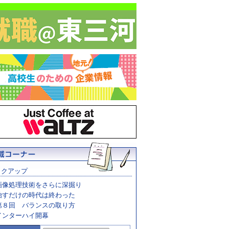
ックアップ
画像処理技術をさらに深掘り
治すだけの時代は終わった
第８回 バランスの取り方
インターハイ開幕