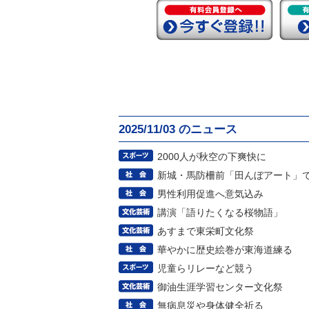
2025/11/03 のニュース
2000人が秋空の下爽快に
新城・馬防柵前「田んぼアート」
男性利用促進へ意気込み
講演「語りたくなる桜物語」
あすまで東栄町文化祭
華やかに歴史絵巻が東海道練る
児童らリレーなど競う
御油生涯学習センター文化祭
無病息災や身体健全祈る