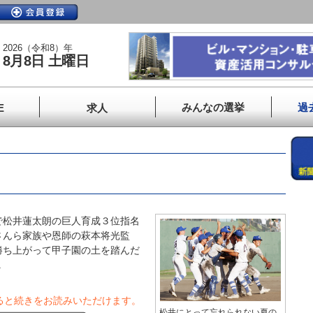
2026（令和8）年
8月8日 土曜日
みんなの選挙
過
E
求人
」
松井蓮太朗の巨人育成３位指名
さんら家族や恩師の萩本将光監
勝ち上がって甲子園の土を踏んだ
.
ると続きをお読みいただけます。
松井にとって忘れられない夏の