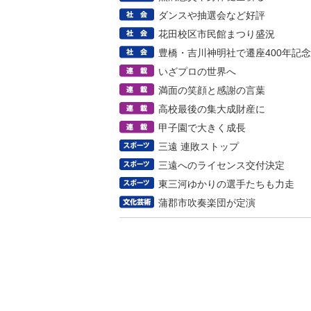
ダンスや抽選会など好評
花田校区市民館まつり盛況
豊橋・吉川神明社で遷座400年記
いざプロの世界へ
満面の笑顔と感謝の言葉
高校最後の集大成財産に
甲子園で大きく成長
三遠 連敗ストップ
三遠へのライセンス交付決定
東三河ゆかりの選手たちも力走
蒲郡市吹奏楽団が定演