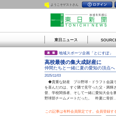
ようこそゲストさん
東日ニュース
SOURC
地域スポーツ企画「とにすぽ
高校最後の集大成財産に
仲間たちと一緒に夏の愛知の頂点へ
2025/11/03
◆貴重な財産 プロ野球・ドラフト会議で
を喜んだのは、すぐ隣で見守った父・満輝
督、学校関係者、そして一緒に愛知大会を
野球部チームメートだった。 昨夏に骨折..
この記事は有料会員限定です。
会員登録す