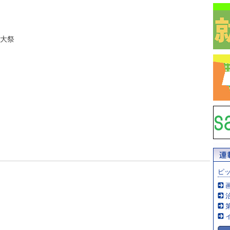
念大祭
ピ