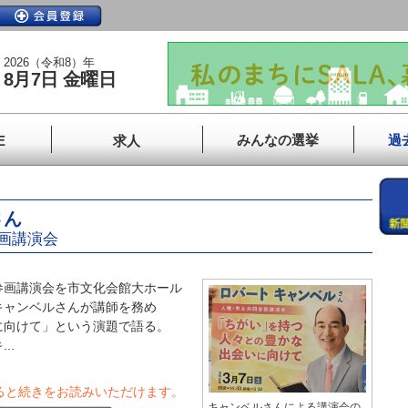
2026（令和8）年
8月7日 金曜日
みんなの選挙
過
E
求人
さん
画講演会
画講演会を市文化会館大ホール
キャンベルさんが講師を務め
に向けて」という演題で語る。
..
ると続きをお読みいただけます。
キャンベルさんによる講演会の