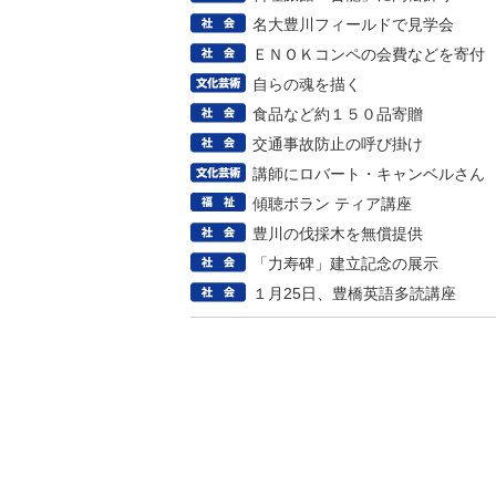
名大豊川フィールドで見学会
ＥＮＯＫコンペの会費などを寄付
自らの魂を描く
食品など約１５０品寄贈
交通事故防止の呼び掛け
講師にロバート・キャンベルさん
傾聴ボラン ティア講座
豊川の伐採木を無償提供
「力寿碑」建立記念の展示
１月25日、豊橋英語多読講座