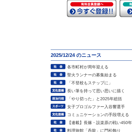
2025/12/24 のニュース
各市町村が周年迎える
聖火ランナーの募集始まる
「不登校もステップに」
長い筆を持って思い思いに描く
「やり切った」と2025年総括
女子プロゴルファー入谷響選手
コミュニケーションの手段増える
【連載】長篠・設楽原の戦い450年
料理旅館「呑龍」に門松飾り