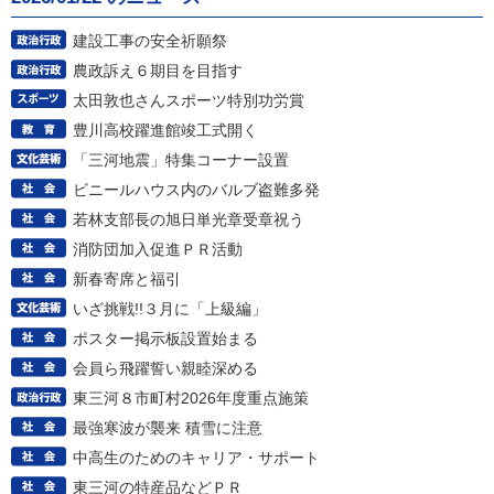
建設工事の安全祈願祭
農政訴え６期目を目指す
太田敦也さんスポーツ特別功労賞
豊川高校躍進館竣工式開く
「三河地震」特集コーナー設置
ビニールハウス内のバルブ盗難多発
若林支部長の旭日単光章受章祝う
消防団加入促進ＰＲ活動
新春寄席と福引
いざ挑戦!!３月に「上級編」
ポスター掲示板設置始まる
会員ら飛躍誓い親睦深める
東三河８市町村2026年度重点施策
最強寒波が襲来 積雪に注意
中高生のためのキャリア・サポート
東三河の特産品などＰＲ