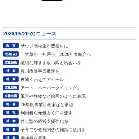
2026/05/20 のニュース
サウジ高校生が豊根村に
「大草小・神戸小」2028年春統合へ
繊細な輝きを放つ陶と出会いを
豊川改修事業推進を
獲物くわえてアピール
アート「ペーパークイリング」
風景や静物など絵画のように表現
26年度事業計画案など承認
利用者ら元気よく汗を流す
伴走型の経営支援強化を
子育てや教育関係の施策に活用を
参加者を募集