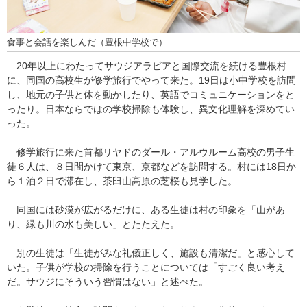
食事と会話を楽しんだ（豊根中学校で）
20年以上にわたってサウジアラビアと国際交流を続ける豊根村
に、同国の高校生が修学旅行でやって来た。19日は小中学校を訪問
し、地元の子供と体を動かしたり、英語でコミュニケーションをと
ったり。日本ならではの学校掃除も体験し、異文化理解を深めてい
った。
修学旅行に来た首都リヤドのダール・アルウルーム高校の男子生
徒６人は、８日間かけて東京、京都などを訪問する。村には18日か
ら１泊２日で滞在し、茶臼山高原の芝桜も見学した。
同国には砂漠が広がるだけに、ある生徒は村の印象を「山があ
り、緑も川の水も美しい」とたたえた。
別の生徒は「生徒がみな礼儀正しく、施設も清潔だ」と感心して
いた。子供が学校の掃除を行うことについては「すごく良い考え
だ。サウジにそういう習慣はない」と述べた。