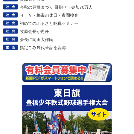
今秋の豊橋まつり 目指せ！参加70万人
ＨＩＶ・梅毒の休日・夜間検査
初めてのふるさと納税セミナー
牧原会長が再任
会長に岡田大作氏
指定ごみ袋代替品を容認