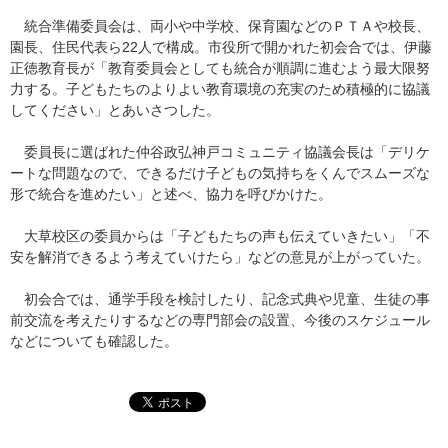
統合準備委員会は、両小や中学校、保育園などのＰＴＡや校長、
園長、住民代表ら22人で構成。市役所で開かれた初会合では、伊藤
正徳教育長が「教育委員会としても統合が順調に進むよう最大限努
力する。子どもたちのよりよい教育環境の充実のため積極的に協議
してください」とあいさつした。
委員長に選ばれた仲谷政弘神戸コミュニティ協議会長は「デリケ
ートな問題なので、できるだけ子どもの気持ちをくんでスムーズな
形で統合を進めたい」と述べ、協力を呼びかけた。
大草校区の委員からは「子どもたちの声も伝えていきたい」「不
安を解消できるよう考えていけたら」などの意見が上がっていた。
初会合では、通学手段を検討したり、記念式典や児童、生徒の事
前交流を考えたりするなどの専門部会の設置、今後のスケジュール
などについても確認した。