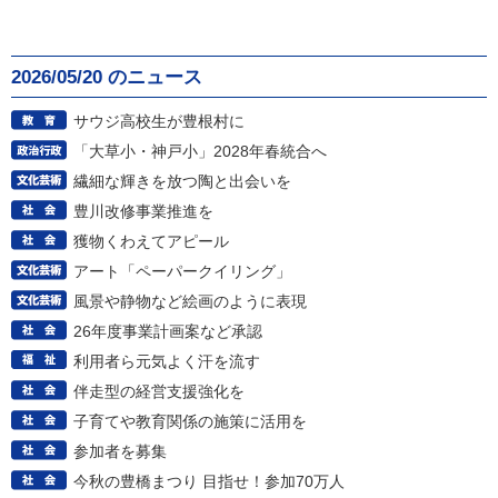
2026/05/20 のニュース
サウジ高校生が豊根村に
「大草小・神戸小」2028年春統合へ
繊細な輝きを放つ陶と出会いを
豊川改修事業推進を
獲物くわえてアピール
アート「ペーパークイリング」
風景や静物など絵画のように表現
26年度事業計画案など承認
利用者ら元気よく汗を流す
伴走型の経営支援強化を
子育てや教育関係の施策に活用を
参加者を募集
今秋の豊橋まつり 目指せ！参加70万人