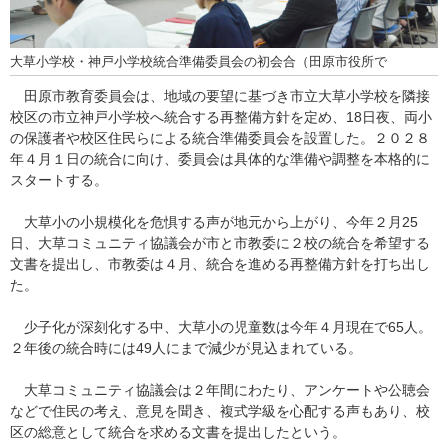
大草小学校・神戸小学校統合準備委員会の初会合（田原市役所で
田原市教育委員会は、地域の要望に基づき市立大草小学校を隣接
校区の市立神戸小学校へ統合する再整備方針を定め、18日夜、両小
の保護者や校区住民らによる統合準備委員会を設置した。２０２８
年４月１日の統合に向け、委員会は具体的な準備や調整を本格的に
スタートする。
大草小の小規模化を危惧する声が地元から上がり、今年２月25
日、大草コミュニティ協議会が市と市教委に２校の統合を希望する
文書を提出し、市教委は４月、統合を進める再整備方針を打ち出し
た。
少子化が深刻化する中、大草小の児童数は今年４月現在で65人。
２年後の統合時には49人にまで減少が見込まれている。
大草コミュニティ協議会は２年間にわたり、アンケートや公聴会
などで住民の考え、意見を聞き、複式学級を心配する声もあり、校
区の総意として統合を求める文書を提出したという。