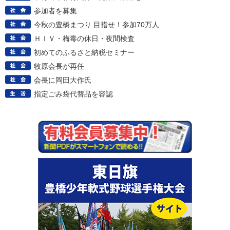
参加者を募集
今秋の豊橋まつり 目指せ！参加70万人
ＨＩＶ・梅毒の休日・夜間検査
初めてのふるさと納税セミナー
牧原会長が再任
会長に岡田大作氏
指定ごみ袋代替品を容認