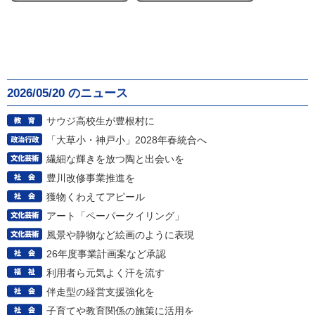
2026/05/20 のニュース
サウジ高校生が豊根村に
「大草小・神戸小」2028年春統合へ
繊細な輝きを放つ陶と出会いを
豊川改修事業推進を
獲物くわえてアピール
アート「ペーパークイリング」
風景や静物など絵画のように表現
26年度事業計画案など承認
利用者ら元気よく汗を流す
伴走型の経営支援強化を
子育てや教育関係の施策に活用を