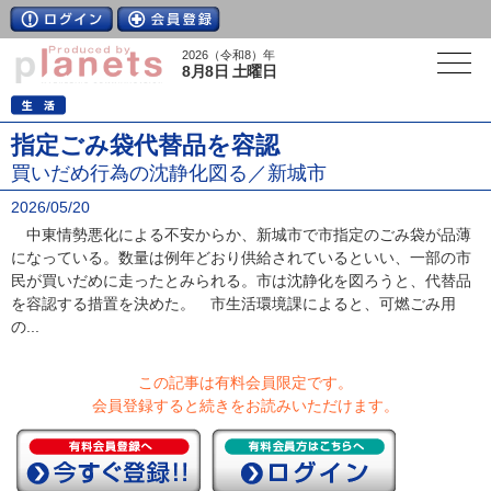
2026（令和8）年
8月8日 土曜日
指定ごみ袋代替品を容認
買いだめ行為の沈静化図る／新城市
2026/05/20
中東情勢悪化による不安からか、新城市で市指定のごみ袋が品薄
になっている。数量は例年どおり供給されているといい、一部の市
民が買いだめに走ったとみられる。市は沈静化を図ろうと、代替品
を容認する措置を決めた。 市生活環境課によると、可燃ごみ用
の...
この記事は有料会員限定です。
会員登録すると続きをお読みいただけます。