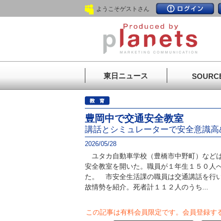
ようこそゲストさん
東日ニュース
SOURC
豊岡中で交通安全教室
講話とシミュレーターで安全意識高
2026/05/28
ユタカ自動車学校（豊橋市中野町）などは
安全教室を開いた。職員が１年生１５０人
た。 市安全生活課の職員は交通講話を行
故情勢を紹介。死者計１１２人のうち...
この記事は有料会員限定です。
会員登録す