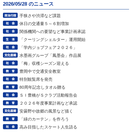
2026/05/28 のニュース
手狭さや渋滞など課題
休日の交通量５～６割増加
関係機関への要望など事業計画承認
「クーリングシェルター」運用開始
「学内ジョブフェア２０２６」
水墨画グループ「鳳墨会」作品展
「梅」収穫シーズン迎える
豊岡中で交通安全教室
特別観覧席を発売
80周年記念しタオル贈る
ＳＩ豊橋がＳクラブ活動報告会
２０２６年度事業計画など承認
安曇野や故郷の風景など描く
「緑のカーテン」を作ろう
高み目指したスケート人生語る