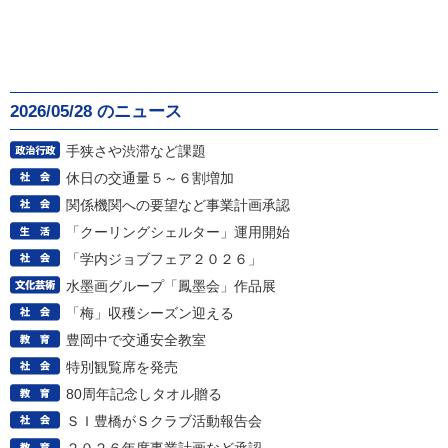
2026/05/28 のニュース
手狭さや渋滞など課題
休日の交通量５～６割増加
関係機関への要望など事業計画承認
「クーリングシェルター」運用開始
「学内ジョブフェア２０２６」
水墨画グループ「鳳墨会」作品展
「梅」収穫シーズン迎える
豊岡中で交通安全教室
特別観覧席を発売
80周年記念しタオル贈る
ＳＩ豊橋がＳクラブ活動報告会