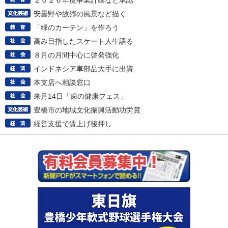
２０２６年度事業計画など承認
安曇野や故郷の風景など描く
「緑のカーテン」を作ろう
高み目指したスケート人生語る
８月の月間中心に啓発強化
インドネシア車部品大手に出資
本支店へ相談窓口
来月14日「歯の健康フェス」
豊橋市の地域文化振興活動功労賞
経営支援で賃上げ後押し