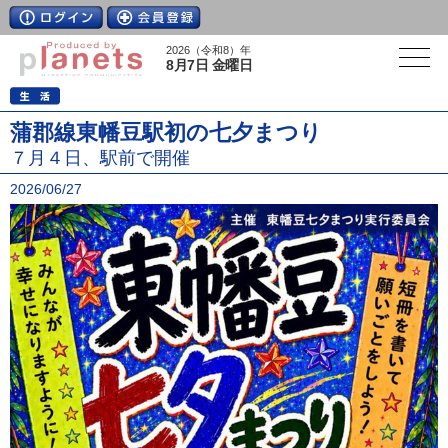
2026（令和8）年
8月7日 金曜日
蒲郡線東幡豆駅初の七夕まつり
７月４日、駅前で開催
2026/06/27