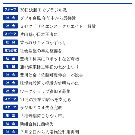
30日決勝Ｔでブラジル戦
ダブル台風 午前中から最接近
３セク「サイエンス・クリエイト」解散
片山魁が日本王者に
乗っ取りキノコがずらり
社会基盤の早期整備を
豊橋工科高にロボットなど寄贈
蒲郡線東幡豆駅初の七夕まつり
豊川信金「佐藤町豊伸会」が総会
球場移設巡り提訴方針明らかに
ワークショップ参加者募集
11月の実業団駅伝を支える
ラジルＦＣ４失点完敗
「福寿稲荷ごりやく市」
新組合長に西郷氏
７月２日から入浴施設利用再開