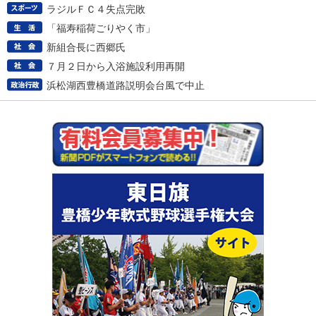
ラジルＦＣ４失点完敗
「福寿稲荷ごりやく市」
新組合長に西郷氏
７月２日から入浴施設利用再開
浜松湖西豊橋道路説明会台風で中止