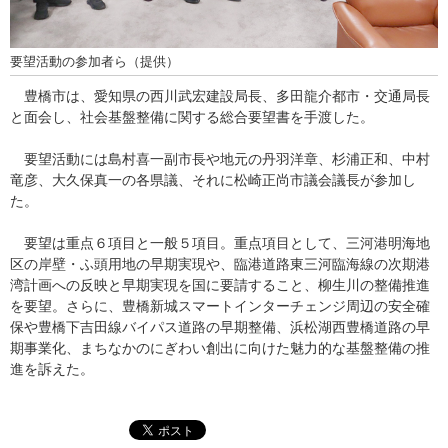
要望活動の参加者ら（提供）
豊橋市は、愛知県の西川武宏建設局長、多田龍介都市・交通局長
と面会し、社会基盤整備に関する総合要望書を手渡した。
要望活動には島村喜一副市長や地元の丹羽洋章、杉浦正和、中村
竜彦、大久保真一の各県議、それに松崎正尚市議会議長が参加し
た。
要望は重点６項目と一般５項目。重点項目として、三河港明海地
区の岸壁・ふ頭用地の早期実現や、臨港道路東三河臨海線の次期港
湾計画への反映と早期実現を国に要請すること、柳生川の整備推進
を要望。さらに、豊橋新城スマートインターチェンジ周辺の安全確
保や豊橋下吉田線バイパス道路の早期整備、浜松湖西豊橋道路の早
期事業化、まちなかのにぎわい創出に向けた魅力的な基盤整備の推
進を訴えた。