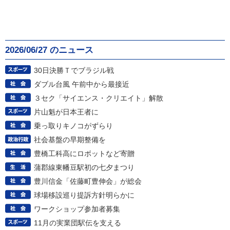
2026/06/27 のニュース
30日決勝Ｔでブラジル戦
ダブル台風 午前中から最接近
３セク「サイエンス・クリエイト」解散
片山魁が日本王者に
乗っ取りキノコがずらり
社会基盤の早期整備を
豊橋工科高にロボットなど寄贈
蒲郡線東幡豆駅初の七夕まつり
豊川信金「佐藤町豊伸会」が総会
球場移設巡り提訴方針明らかに
ワークショップ参加者募集
11月の実業団駅伝を支える