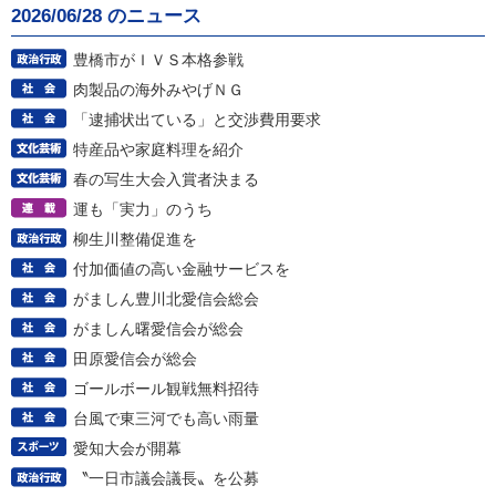
2026/06/28 のニュース
豊橋市がＩＶＳ本格参戦
肉製品の海外みやげＮＧ
「逮捕状出ている」と交渉費用要求
特産品や家庭料理を紹介
春の写生大会入賞者決まる
運も「実力」のうち
柳生川整備促進を
付加価値の高い金融サービスを
がましん豊川北愛信会総会
がましん曙愛信会が総会
田原愛信会が総会
ゴールボール観戦無料招待
台風で東三河でも高い雨量
愛知大会が開幕
〝一日市議会議長〟を公募