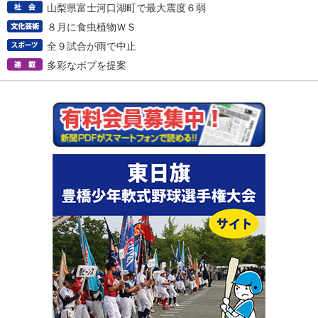
山梨県富士河口湖町で最大震度６弱
８月に食虫植物ＷＳ
全９試合が雨で中止
多彩なボブを提案