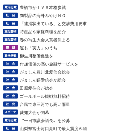
豊橋市がＩＶＳ本格参戦
肉製品の海外みやげＮＧ
「逮捕状出ている」と交渉費用要求
特産品や家庭料理を紹介
春の写生大会入賞者決まる
運も「実力」のうち
柳生川整備促進を
付加価値の高い金融サービスを
がましん豊川北愛信会総会
がましん曙愛信会が総会
田原愛信会が総会
ゴールボール観戦無料招待
台風で東三河でも高い雨量
愛知大会が開幕
〝一日市議会議長〟を公募
山梨県富士河口湖町で最大震度６弱