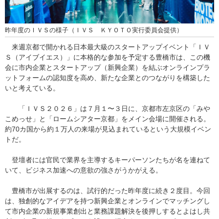
昨年度のＩＶＳの様子（ＩＶＳ ＫＹＯＴＯ実行委員会提供）
来週京都で開かれる日本最大級のスタートアップイベント「ＩＶ
Ｓ（アイブイエス）」に本格的な参加を予定する豊橋市は、この機
会に市内企業とスタートアップ（新興企業）を結ぶオンラインプラ
ットフォームの認知度を高め、新たな企業とのつながりを構築した
いと考えている。
「ＩＶＳ２０２６」は７月１〜３日に、京都市左京区の「みや
こめっせ」と「ロームシアター京都」をメイン会場に開催される。
約70カ国から約１万人の来場が見込まれているという大規模イベン
トだ。
登壇者には官民で業界を主導するキーパーソンたちが名を連ねて
いて、ビジネス加速への意欲の強さがうかがえる。
豊橋市が出展するのは、試行的だった昨年度に続き２度目。今回
は、独創的なアイデアを持つ新興企業とオンラインでマッチングし
て市内企業の新規事業創出と業務課題解決を後押しするとよはし共