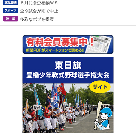
８月に食虫植物ＷＳ
全９試合が雨で中止
多彩なボブを提案