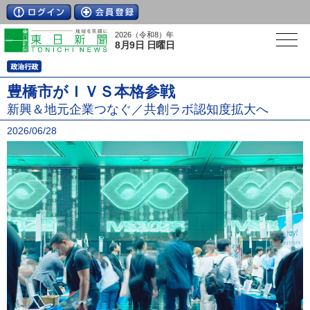
2026（令和8）年
8月9日 日曜日
豊橋市がＩＶＳ本格参戦
新興＆地元企業つなぐ／共創ラボ認知度拡大へ
2026/06/28