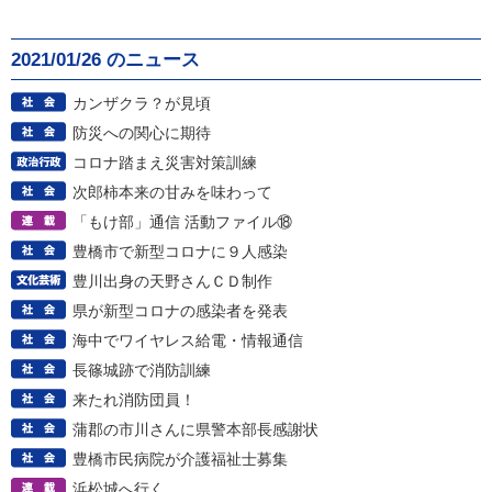
2021/01/26 のニュース
カンザクラ？が見頃
防災への関心に期待
コロナ踏まえ災害対策訓練
次郎柿本来の甘みを味わって
「もけ部」通信 活動ファイル⑱
豊橋市で新型コロナに９人感染
豊川出身の天野さんＣＤ制作
県が新型コロナの感染者を発表
海中でワイヤレス給電・情報通信
長篠城跡で消防訓練
来たれ消防団員！
蒲郡の市川さんに県警本部長感謝状
豊橋市民病院が介護福祉士募集
浜松城へ行く