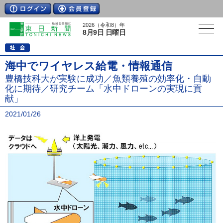
2026（令和8）年
8月9日 日曜日
海中でワイヤレス給電・情報通信
豊橋技科大が実験に成功／魚類養殖の効率化・自動
化に期待／研究チーム「水中ドローンの実現に貢
献」
2021/01/26