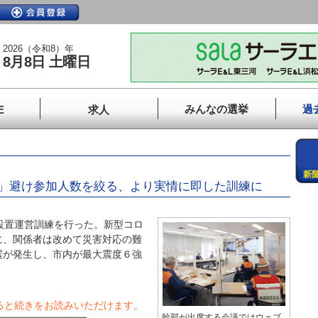
2026（令和8）年
8月8日 土曜日
みんなの選挙
過
E
求人
」避け参加人数を絞る、より実情に即した訓練に
設置運営訓練を行った。新型コロ
に、関係者は改めて災害対応の難
震が発生し、市内が最大震度６強
ると続きをお読みいただけます。
幹部が出席する会議ではウェブ