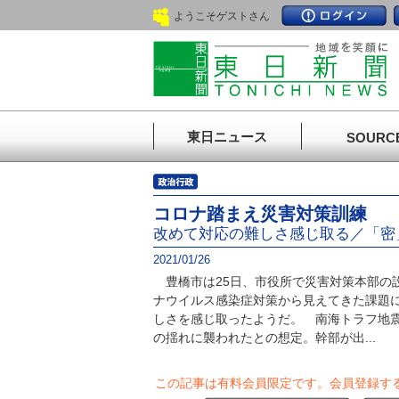
ようこそゲストさん
東日ニュース
SOURC
コロナ踏まえ災害対策訓練
改めて対応の難しさ感じ取る／「密
2021/01/26
豊橋市は25日、市役所で災害対策本部の
ナウイルス感染症対策から見えてきた課題
しさを感じ取ったようだ。 南海トラフ地
の揺れに襲われたとの想定。幹部が出...
この記事は有料会員限定です。
会員登録す