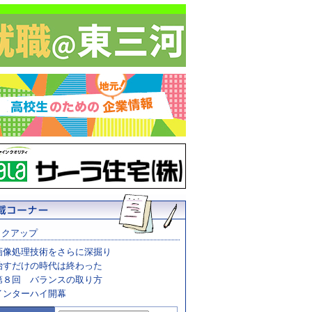
ックアップ
画像処理技術をさらに深掘り
治すだけの時代は終わった
第８回 バランスの取り方
インターハイ開幕