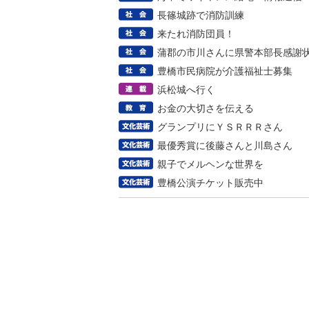
長篠城跡で消防訓練
来たれ消防団員！
蒲郡の市川さんに県警本部長感謝
豊橋市民病院が介護福祉士募集
浜松城へ行く
お金の大切さを伝える
グランプリにＹＳＲＲＲさん
最優秀賞に後藤さんと川島さん
親子でメルヘンな世界を
豊橋公演チケット販売中