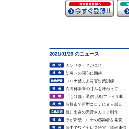
2021/01/26 のニュース
カンザクラ？が見頃
防災への関心に期待
コロナ踏まえ災害対策訓練
次郎柿本来の甘みを味わって
「もけ部」通信 活動ファイル⑱
豊橋市で新型コロナに９人感染
豊川出身の天野さんＣＤ制作
県が新型コロナの感染者を発表
海中でワイヤレス給電・情報通信