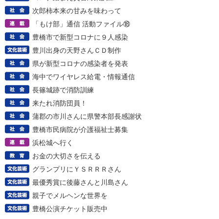
次郎柿本来の甘みを味わって
「もけ部」通信 活動ファイル⑱
豊橋市で新型コロナに９人感染
豊川出身の天野さんＣＤ制作
県が新型コロナの感染者を発表
海中でワイヤレス給電・情報通信
長篠城跡で消防訓練
来たれ消防団員！
蒲郡の市川さんに県警本部長感謝状
豊橋市民病院が介護福祉士募集
浜松城へ行く
お金の大切さを伝える
グランプリにＹＳＲＲＲさん
最優秀賞に後藤さんと川島さん
親子でメルヘンな世界を
豊橋公演チケット販売中