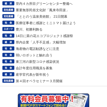
管内４カ所目グリーンセンター整備へ
重要無形民俗文化財「鳳来寺田楽」
「ととのう温泉美術館」 21日開幕
医療従事者に感謝とミニトマト届けよう
豊川、初勝利飾る
14日に菜の花エコプロジェクト感謝祭
県内企業「人手不足感」大幅増加
海産物の電話勧誘などに注意
弱いロボットと触れ合う
東三河の新型コロナ感染状況
会計年度任用職員を募集
産学官代表が新年祝う
第４回オペラセミナー３月開催