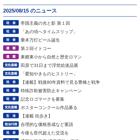
2025/08/15 のニュース
帝国主義の光と影 第１回
「あの頃へタイムスリップ」
乗本万灯ビール誕生
第２回イトコー
東郷東小から自然と歴史ロマン
田原で31日まで浮世絵迷品展
「愛知やきものヒストリー」
【連載】戦後80年資料で見る豊橋と戦争
特殊詐欺被害防止キャンペーン
記念ロゴマークを募集
ポスターコンクール作品募る
【連載 街歩き】
合理的な価格形成など要請
今後も世代超えた交流を