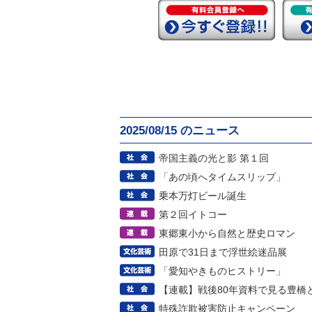
2025/08/15 のニュース
帝国主義の光と影 第１回
「あの頃へタイムスリップ」
乗本万灯ビール誕生
第２回イトコー
東郷東小から自然と歴史ロマン
田原で31日まで浮世絵迷品展
「愛知やきものヒストリー」
【連載】戦後80年資料で見る豊橋
特殊詐欺被害防止キャンペーン