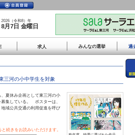
2026（令和8）年
8月7日 金曜日
みんなの選挙
過
E
求人
東三河の小中学生を対象
、夏休み企画として東三河の小
を募集している。 ポスターは、
、地域公共交通の利用促進を呼び
ると続きをお読みいただけます。
昨年度、特選に選ばれた作品