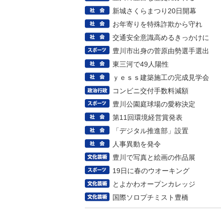
新城さくらまつり20日開幕
お年寄りを特殊詐欺から守れ
交通安全意識高めるきっかけに
豊川市出身の菅原由勢選手選出
東三河で49人陽性
ｙｅｓｓ建築施工の完成見学会
コンビニ交付手数料減額
豊川公園庭球場の愛称決定
第11回環境経営賞発表
「デジタル推進部」設置
人事異動を発令
豊川で写真と絵画の作品展
19日に春のウオーキング
とよかわオープンカレッジ
国際ソロプチミスト豊橋