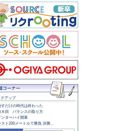
ックアップ
治すだけの時代は終わった
第８回 バランスの取り方
インターハイ開幕
ラスト200メートルで勝負 決勝...