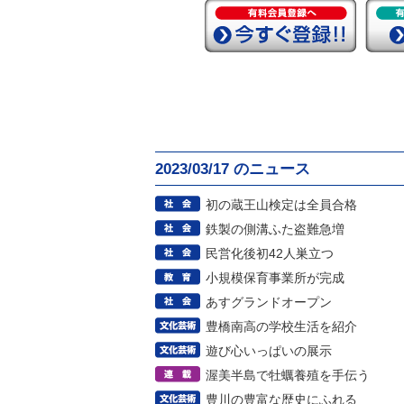
2023/03/17 のニュース
初の蔵王山検定は全員合格
鉄製の側溝ふた盗難急増
民営化後初42人巣立つ
小規模保育事業所が完成
あすグランドオープン
豊橋南高の学校生活を紹介
遊び心いっぱいの展示
渥美半島で牡蠣養殖を手伝う
豊川の豊富な歴史にふれる