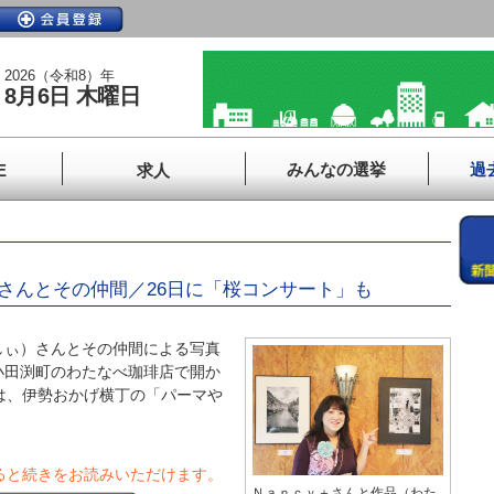
2026（令和8）年
8月6日 木曜日
みんなの選挙
過
E
求人
さんとその仲間／26日に「桜コンサート」も
ぃ）さんとその仲間による写真
小田渕町のわたなべ珈琲店で開か
は、伊勢おかげ横丁の「パーマや
ると続きをお読みいただけます。
Ｎａｎｃｙ＋さんと作品（わた