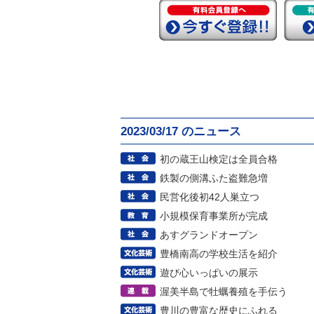
2023/03/17 のニュース
初の蔵王山検定は全員合格
鉄製の側溝ふた盗難急増
民営化後初42人巣立つ
小規模保育事業所が完成
あすグランドオープン
豊橋南高の学校生活を紹介
遊び心いっぱいの展示
渥美半島で牡蠣養殖を手伝う
豊川の豊富な歴史にふれる