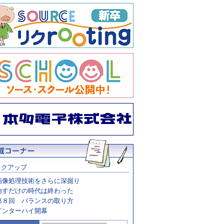
ックアップ
画像処理技術をさらに深掘り
治すだけの時代は終わった
第８回 バランスの取り方
インターハイ開幕