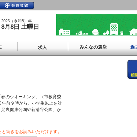
2026（令和8）年
8月8日 土曜日
みんなの選挙
過
E
求人
春のウオーキング」（市教育委
日午前９時から、小学生以上を対
、足裏健康公園や新清谷公園、か
ると続きをお読みいただけます。