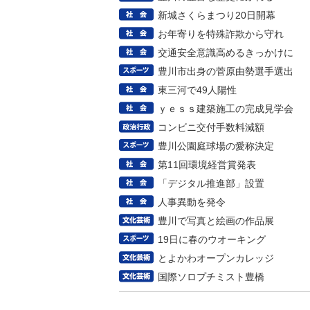
新城さくらまつり20日開幕
お年寄りを特殊詐欺から守れ
交通安全意識高めるきっかけに
豊川市出身の菅原由勢選手選出
東三河で49人陽性
ｙｅｓｓ建築施工の完成見学会
コンビニ交付手数料減額
豊川公園庭球場の愛称決定
第11回環境経営賞発表
「デジタル推進部」設置
人事異動を発令
豊川で写真と絵画の作品展
19日に春のウオーキング
とよかわオープンカレッジ
国際ソロプチミスト豊橋