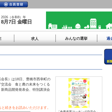
2026（令和8）年
8月7日 金曜日
みんなの選挙
過
E
求人
」
会長）は18日、豊橋市西幸町の
グ交流会 食と農の未来をつくる
、新商品開発発表会、特別講演会
ると続きをお読みいただけます。
「食農産業マッチング交流会」