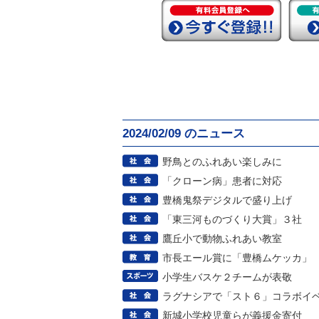
2024/02/09 のニュース
野鳥とのふれあい楽しみに
「クローン病」患者に対応
豊橋鬼祭デジタルで盛り上げ
「東三河ものづくり大賞」３社
鷹丘小で動物ふれあい教室
市長エール賞に「豊橋ムケッカ」
小学生バスケ２チームが表敬
ラグナシアで「スト６」コラボイ
新城小学校児童らが義援金寄付