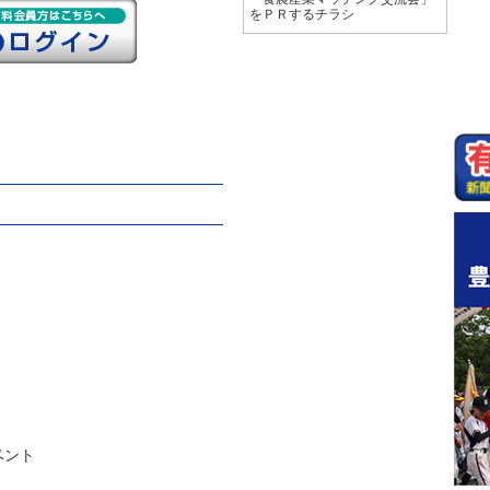
をＰＲするチラシ
ベント