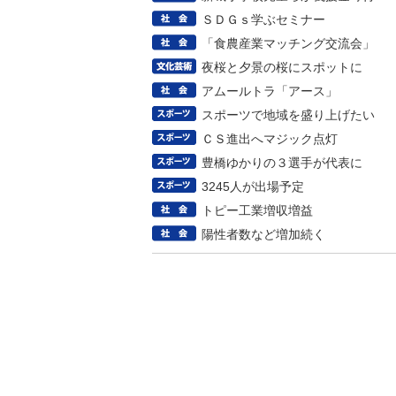
ＳＤＧｓ学ぶセミナー
「食農産業マッチング交流会」
夜桜と夕景の桜にスポットに
アムールトラ「アース」
スポーツで地域を盛り上げたい
ＣＳ進出へマジック点灯
豊橋ゆかりの３選手が代表に
3245人が出場予定
トピー工業増収増益
陽性者数など増加続く