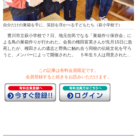
自分だけの巣箱を手に、笑顔を浮かべる子どもたち（萩小学校で）
豊川市立萩小学校で７日、地元住民でなる「巣箱作り保存会」に
よる鳥の巣箱作りが行われた。会長の権田富英さんが先月15日に急
死したが、権田さんの遺志と野鳥に触れ合う同校の伝統文化を守ろ
うと、メンバーによって開催された。 ５年生５人は用意された...
この記事は有料会員限定です。
会員登録すると続きをお読みいただけます。