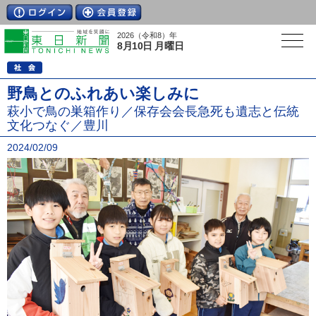
2026（令和8）年
8月10日 月曜日
野鳥とのふれあい楽しみに
萩小で鳥の巣箱作り／保存会会長急死も遺志と伝統
文化つなぐ／豊川
2024/02/09