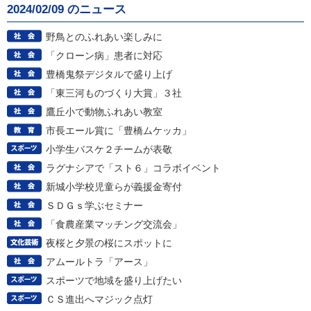
2024/02/09 のニュース
野鳥とのふれあい楽しみに
「クローン病」患者に対応
豊橋鬼祭デジタルで盛り上げ
「東三河ものづくり大賞」３社
鷹丘小で動物ふれあい教室
市長エール賞に「豊橋ムケッカ」
小学生バスケ２チームが表敬
ラグナシアで「スト６」コラボイベント
新城小学校児童らが義援金寄付
ＳＤＧｓ学ぶセミナー
「食農産業マッチング交流会」
夜桜と夕景の桜にスポットに
アムールトラ「アース」
スポーツで地域を盛り上げたい
ＣＳ進出へマジック点灯