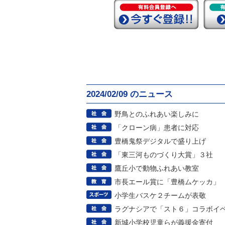
2024/02/09 のニュース
野鳥とのふれあい楽しみに
「クローン病」患者に対応
豊橋鬼祭デジタルで盛り上げ
「東三河ものづくり大賞」３社
鷹丘小で動物ふれあい教室
市長エール賞に「豊橋ムケッカ」
小学生バスケ２チームが表敬
ラグナシアで「スト６」コラボイ
新城小学校児童らが義援金寄付