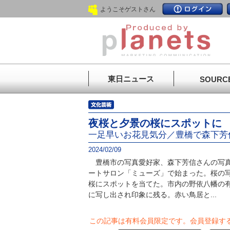
ようこそゲストさん
東日ニュース
SOURC
夜桜と夕景の桜にスポットに
一足早いお花見気分／豊橋で森下芳
2024/02/09
豊橋市の写真愛好家、森下芳信さんの写真
ートサロン「ミューズ」で始まった。桜の写
桜にスポットを当てた。市内の野依八幡の
に写し出され印象に残る。赤い鳥居と...
この記事は有料会員限定です。
会員登録す