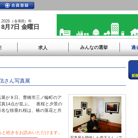
2026（令和8）年
8月7日 金曜日
みんなの選挙
過
E
求人
信さん写真展
展が８日、豊橋市三ノ輪町のア
真14点が並ぶ。 夜桜と夕景の
有名な枝垂れ桜は、椿の落花と共
ると続きをお読みいただけます。
写真展を開催した森下さん（ア