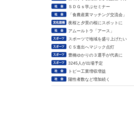
ＳＤＧｓ学ぶセミナー
「食農産業マッチング交流会」
夜桜と夕景の桜にスポットに
アムールトラ「アース」
スポーツで地域を盛り上げたい
ＣＳ進出へマジック点灯
豊橋ゆかりの３選手が代表に
3245人が出場予定
トピー工業増収増益
陽性者数など増加続く