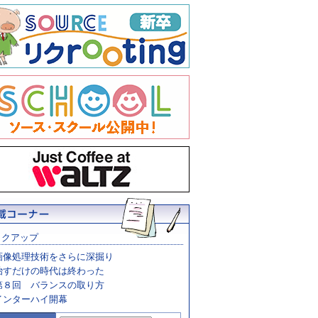
ックアップ
画像処理技術をさらに深掘り
治すだけの時代は終わった
第８回 バランスの取り方
インターハイ開幕