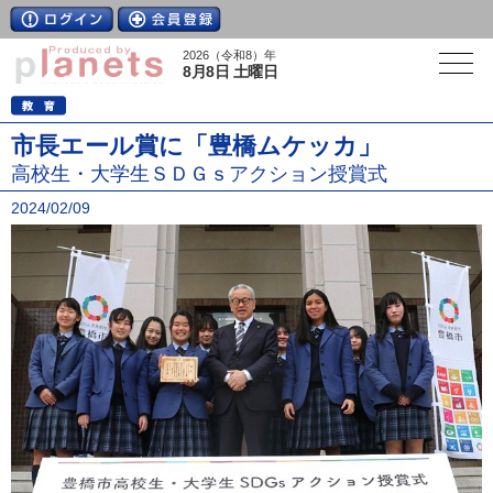
2026（令和8）年
8月8日 土曜日
市長エール賞に「豊橋ムケッカ」
高校生・大学生ＳＤＧｓアクション授賞式
2024/02/09