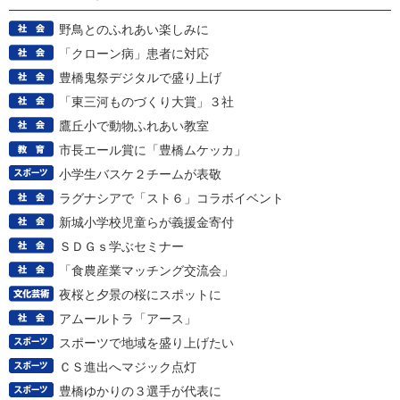
野鳥とのふれあい楽しみに
「クローン病」患者に対応
豊橋鬼祭デジタルで盛り上げ
「東三河ものづくり大賞」３社
鷹丘小で動物ふれあい教室
市長エール賞に「豊橋ムケッカ」
小学生バスケ２チームが表敬
ラグナシアで「スト６」コラボイベント
新城小学校児童らが義援金寄付
ＳＤＧｓ学ぶセミナー
「食農産業マッチング交流会」
夜桜と夕景の桜にスポットに
アムールトラ「アース」
スポーツで地域を盛り上げたい
ＣＳ進出へマジック点灯
豊橋ゆかりの３選手が代表に