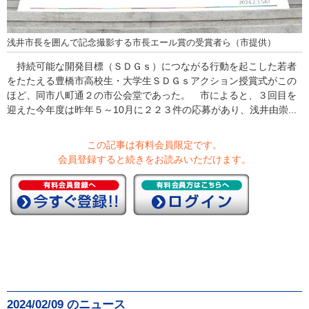
浅井市長を囲んで記念撮影する市長エール賞の受賞者ら（市提供）
持続可能な開発目標（ＳＤＧｓ）につながる行動を起こした若者
をたたえる豊橋市高校生・大学生ＳＤＧｓアクション授賞式がこの
ほど、同市八町通２の市公会堂であった。 市によると、３回目を
迎えた今年度は昨年５～10月に２２３件の応募があり、浅井由崇...
この記事は有料会員限定です。
会員登録すると続きをお読みいただけます。
2024/02/09 のニュース