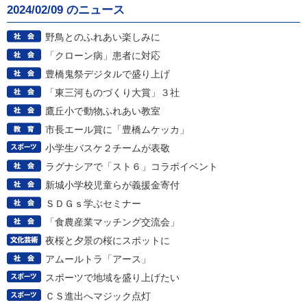
2024/02/09 のニュース
野鳥とのふれあい楽しみに
「クローン病」患者に対応
豊橋鬼祭デジタルで盛り上げ
「東三河ものづくり大賞」３社
鷹丘小で動物ふれあい教室
市長エール賞に「豊橋ムケッカ」
小学生バスケ２チームが表敬
ラグナシアで「スト６」コラボイベント
新城小学校児童らが義援金寄付
ＳＤＧｓ学ぶセミナー
「食農産業マッチング交流会」
夜桜と夕景の桜にスポットに
アムールトラ「アース」
スポーツで地域を盛り上げたい
ＣＳ進出へマジック点灯