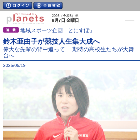
2026（令和8）年
8月7日 金曜日
地域スポーツ企画「とにすぽ」
鈴木亜由子が競技人生集大成へ
偉大な先輩の背中追って― 期待の高校生たちが大舞
台へ
2025/05/19