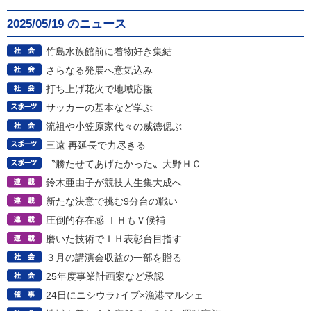
2025/05/19 のニュース
竹島水族館前に着物好き集結
さらなる発展へ意気込み
打ち上げ花火で地域応援
サッカーの基本など学ぶ
流祖や小笠原家代々の威徳偲ぶ
三遠 再延長で力尽きる
〝勝たせてあげたかった〟大野ＨＣ
鈴木亜由子が競技人生集大成へ
新たな決意で挑む9分台の戦い
圧倒的存在感 ＩＨもＶ候補
磨いた技術でＩＨ表彰台目指す
３月の講演会収益の一部を贈る
25年度事業計画案など承認
24日にニシウラ♪イブ×漁港マルシェ