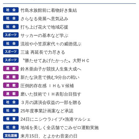
竹島水族館前に着物好き集結
さらなる発展へ意気込み
打ち上げ花火で地域応援
サッカーの基本など学ぶ
流祖や小笠原家代々の威徳偲ぶ
三遠 再延長で力尽きる
〝勝たせてあげたかった〟大野ＨＣ
鈴木亜由子が競技人生集大成へ
新たな決意で挑む9分台の戦い
圧倒的存在感 ＩＨもＶ候補
磨いた技術でＩＨ表彰台目指す
３月の講演会収益の一部を贈る
25年度事業計画案など承認
24日にニシウラ♪イブ×漁港マルシェ
地域を美しく全店舗でごみゼロ運動実施
来月15日、とよかわ音楽の日