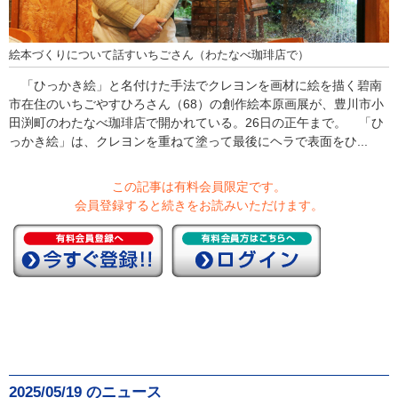
絵本づくりについて話すいちごさん（わたなべ珈琲店で）
「ひっかき絵」と名付けた手法でクレヨンを画材に絵を描く碧南
市在住のいちごやすひろさん（68）の創作絵本原画展が、豊川市小
田渕町のわたなべ珈琲店で開かれている。26日の正午まで。 「ひ
っかき絵」は、クレヨンを重ねて塗って最後にヘラで表面をひ...
この記事は有料会員限定です。
会員登録すると続きをお読みいただけます。
2025/05/19 のニュース