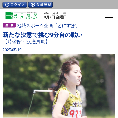
2026（令和8）年
8月7日 金曜日
地域スポーツ企画「とにすぽ」
新たな決意で挑む9分台の戦い
【時習館・渡邉真瑚】
2025/05/19