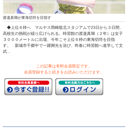
渡邉真瑚が東海切符を目指す
◆上位６枠へ マルヤス岡崎龍北スタジアムで23日から３日間、
高校生の熱戦が繰り広げられる。時習館の渡邉真瑚（２年）は女子
３０００メートルに出場、今年こそ上位６枠の東海切符を目指
す。 新城市千郷中で一躍脚光を浴び、昨春に時習館へ進学して文
武...
この記事は有料会員限定です。
会員登録すると続きをお読みいただけます。