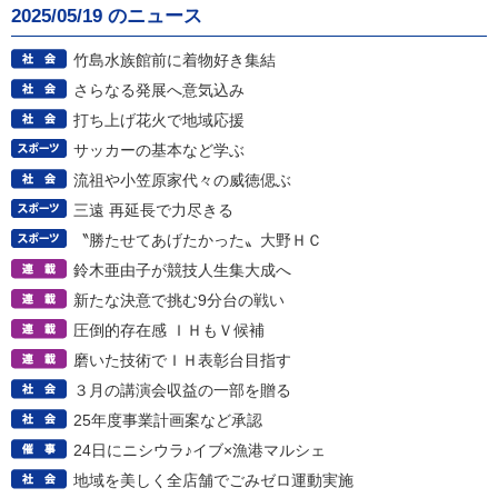
2025/05/19 のニュース
竹島水族館前に着物好き集結
さらなる発展へ意気込み
打ち上げ花火で地域応援
サッカーの基本など学ぶ
流祖や小笠原家代々の威徳偲ぶ
三遠 再延長で力尽きる
〝勝たせてあげたかった〟大野ＨＣ
鈴木亜由子が競技人生集大成へ
新たな決意で挑む9分台の戦い
圧倒的存在感 ＩＨもＶ候補
磨いた技術でＩＨ表彰台目指す
３月の講演会収益の一部を贈る
25年度事業計画案など承認
24日にニシウラ♪イブ×漁港マルシェ
地域を美しく全店舗でごみゼロ運動実施