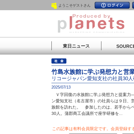
ようこそゲストさん
東日ニュース
SOURC
竹島水族館に学ぶ発想力と営
リコージャパン愛知支社の社員30人
2025/07/13
Ｖ字回復の水族館に学ぶ発想力と提案力―
ン愛知支社（名古屋市）の社員らは９日、
族館を訪れた。 参加したのは、若手からベ
30人。蒲郡商工会議所で座学研修を...
この記事は有料会員限定です。
会員登録す