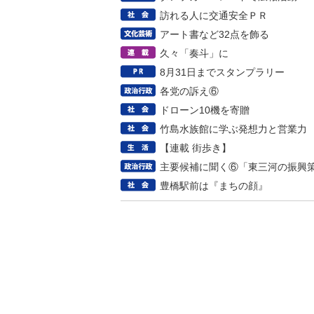
訪れる人に交通安全ＰＲ
アート書など32点を飾る
久々「奏斗」に
8月31日までスタンプラリー
各党の訴え⑥
ドローン10機を寄贈
竹島水族館に学ぶ発想力と営業力
【連載 街歩き】
主要候補に聞く⑥「東三河の振興
豊橋駅前は『まちの顔』