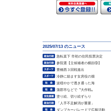
2025/07/13 のニュース
急転直下 市初の住民投票決定
参院選【立候補者の横顔⑨】
豊橋西３回戦進出
冷静に励ます女房役の畑
波穏やかで透き通った海
蒲郡市などで〝大作戦〟
塗り絵、切り絵ずらり
「人手不足解消が重要」
ダンプカーパレードで広報活動