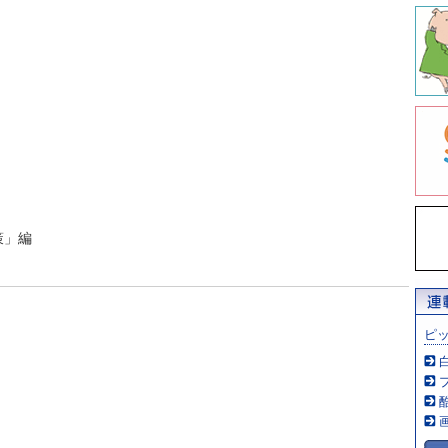
策」編
ピ