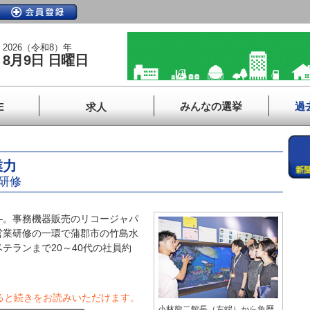
2026（令和8）年
8月9日 日曜日
みんなの選挙
過
E
求人
業力
研修
。事務機器販売のリコージャパ
営業研修の一環で蒲郡市の竹島水
テランまで20～40代の社員約
ると続きをお読みいただけます。
小林龍二館長（左端）から魚歴