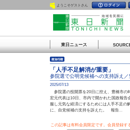
ようこそゲストさん
東日ニュース
SOURC
「人手不足解消が重要」
参院選で公明党候補への支持訴え／
2025/07/13
参院選の投開票を20日に控え、豊橋市の
宏元代表は10日、市内で開かれた国政報告
服し元気な経済にするためには人手不足の
に、自党候補の支持を訴えた。 報告...
この記事は有料会員限定です。
会員登録す