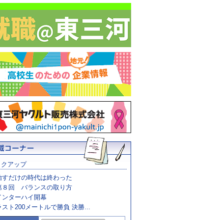
ックアップ
治すだけの時代は終わった
第８回 バランスの取り方
インターハイ開幕
ラスト200メートルで勝負 決勝...