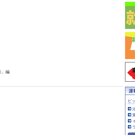
策」編
ピ