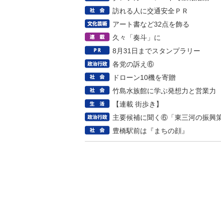
訪れる人に交通安全ＰＲ
アート書など32点を飾る
久々「奏斗」に
8月31日までスタンプラリー
各党の訴え⑥
ドローン10機を寄贈
竹島水族館に学ぶ発想力と営業力
【連載 街歩き】
主要候補に聞く⑥「東三河の振興
豊橋駅前は『まちの顔』