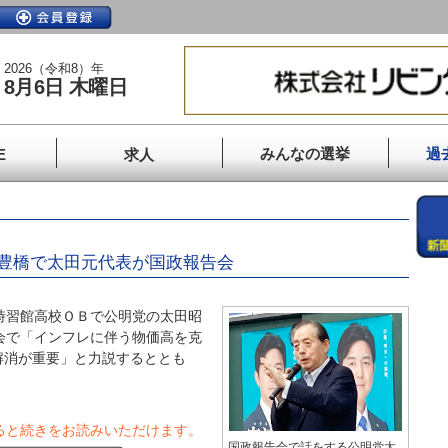
2026（令和8）年
8月6日 木曜日
みんなの選挙
過
E
求人
豊橋で太田元代表が国政報告会
時習館高校ＯＢで公明党の太田昭
会で「インフレに伴う物価高を克
解消が重要」と力説するととも
ると続きをお読みいただけます。
国政報告会で話をする公明党太