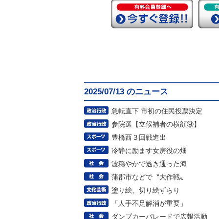
2025/07/13 のニュース
急転直下 市初の住民投票決定
参院選【立候補者の横顔⑨】
豊橋西３回戦進出
冷静に励ます女房役の畑
波穏やかで透き通った海
蒲郡市などで〝大作戦〟
塗り絵、切り絵ずらり
「人手不足解消が重要」
ダンプカーパレードで広報活動