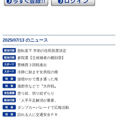
2025/07/13 のニュース
急転直下 市初の住民投票決定
参院選【立候補者の横顔⑨】
豊橋西３回戦進出
冷静に励ます女房役の畑
波穏やかで透き通った海
蒲郡市などで〝大作戦〟
塗り絵、切り絵ずらり
「人手不足解消が重要」
ダンプカーパレードで広報活動
訪れる人に交通安全ＰＲ