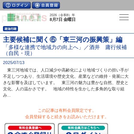
2026（令和8）年
8月7日 金曜日
主要候補に聞く⑥「東三河の振興策」編
「多様な連携で地域力の向上へ」／酒井 庸行候補
（自民・現）
2025/07/13
東三河地域では、人口減少や高齢化により地域づくりの担い手が
不足しつつあり、生活環境や歴史文化、産業などの維持・発展に大
きな影響を及ぼしています。 東三河の魅力は豊かな自然、歴史と
文化、人の温かさです。 地域の特性を生かした多角的な取り組
み...
この記事は有料会員限定です。
会員登録すると続きをお読みいただけます。