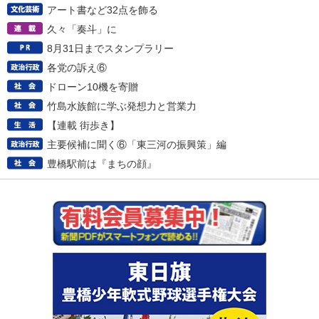
アート書など32点を飾る
久々「奏斗」に
8月31日までスタンプラリー
各党の訴え⑥
ドローン10機を寄贈
竹島水族館に学ぶ発想力と営業力
【連載 街歩き】
主要候補に聞く⑥「東三河の振興策」編
豊橋駅前は『まちの顔』