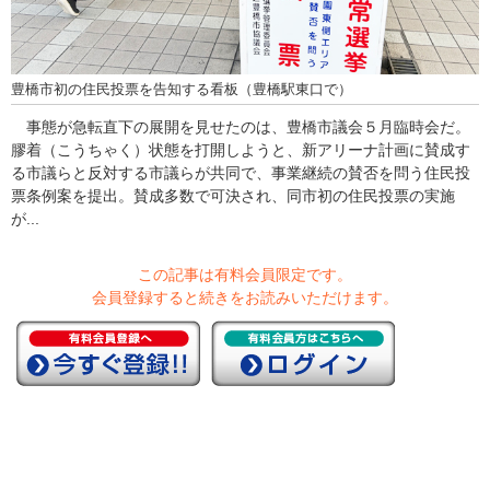
豊橋市初の住民投票を告知する看板（豊橋駅東口で）
事態が急転直下の展開を見せたのは、豊橋市議会５月臨時会だ。
膠着（こうちゃく）状態を打開しようと、新アリーナ計画に賛成す
る市議らと反対する市議らが共同で、事業継続の賛否を問う住民投
票条例案を提出。賛成多数で可決され、同市初の住民投票の実施
が...
この記事は有料会員限定です。
会員登録すると続きをお読みいただけます。