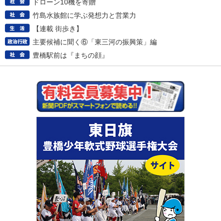
ドローン10機を寄贈
竹島水族館に学ぶ発想力と営業力
【連載 街歩き】
主要候補に聞く⑥「東三河の振興策」編
豊橋駅前は『まちの顔』