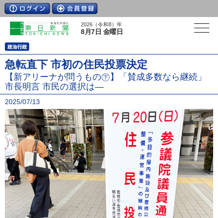
2026（令和8）年
8月7日 金曜日
急転直下 市初の住民投票決定
【新アリーナが問うもの㊦】「賛成多数なら継続」
市長明言 市民の選択は―
2025/07/13