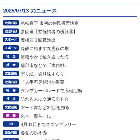
2025/07/13 のニュース
急転直下 市初の住民投票決定
参院選【立候補者の横顔⑨】
豊橋西３回戦進出
冷静に励ます女房役の畑
波穏やかで透き通った海
蒲郡市などで〝大作戦〟
塗り絵、切り絵ずらり
「人手不足解消が重要」
ダンプカーパレードで広報活動
訪れる人に交通安全ＰＲ
アート書など32点を飾る
久々「奏斗」に
8月31日までスタンプラリー
各党の訴え⑥