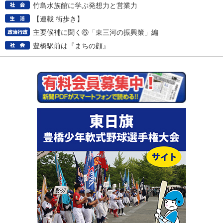
竹島水族館に学ぶ発想力と営業力
【連載 街歩き】
主要候補に聞く⑥「東三河の振興策」編
豊橋駅前は『まちの顔』