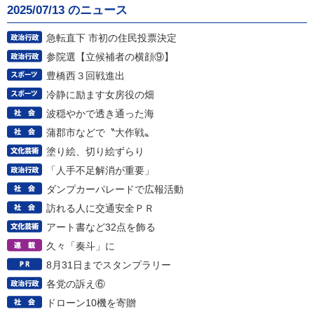
2025/07/13 のニュース
急転直下 市初の住民投票決定
参院選【立候補者の横顔⑨】
豊橋西３回戦進出
冷静に励ます女房役の畑
波穏やかで透き通った海
蒲郡市などで〝大作戦〟
塗り絵、切り絵ずらり
「人手不足解消が重要」
ダンプカーパレードで広報活動
訪れる人に交通安全ＰＲ
アート書など32点を飾る
久々「奏斗」に
8月31日までスタンプラリー
各党の訴え⑥
ドローン10機を寄贈