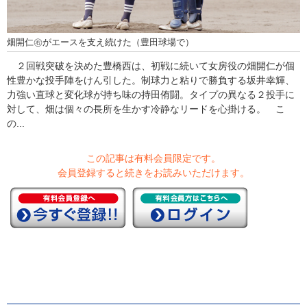
畑開仁㊨がエースを支え続けた（豊田球場で）
２回戦突破を決めた豊橋西は、初戦に続いて女房役の畑開仁が個
性豊かな投手陣をけん引した。制球力と粘りで勝負する坂井幸輝、
力強い直球と変化球が持ち味の持田侑闘。タイプの異なる２投手に
対して、畑は個々の長所を生かす冷静なリードを心掛ける。 こ
の...
この記事は有料会員限定です。
会員登録すると続きをお読みいただけます。