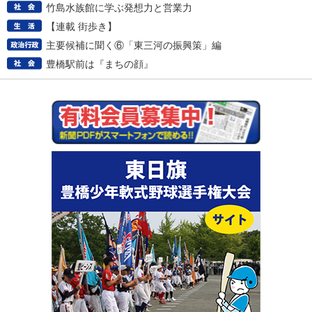
竹島水族館に学ぶ発想力と営業力
【連載 街歩き】
主要候補に聞く⑥「東三河の振興策」編
豊橋駅前は『まちの顔』