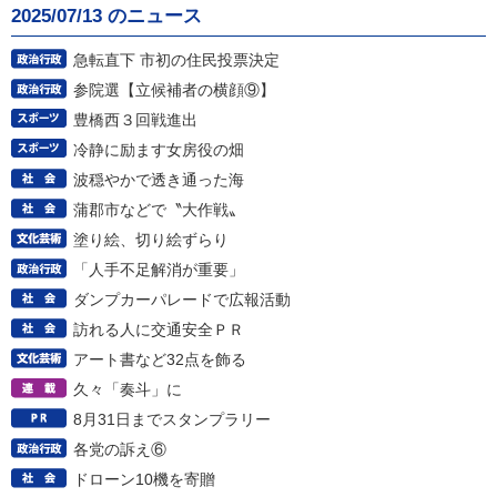
2025/07/13 のニュース
急転直下 市初の住民投票決定
参院選【立候補者の横顔⑨】
豊橋西３回戦進出
冷静に励ます女房役の畑
波穏やかで透き通った海
蒲郡市などで〝大作戦〟
塗り絵、切り絵ずらり
「人手不足解消が重要」
ダンプカーパレードで広報活動
訪れる人に交通安全ＰＲ
アート書など32点を飾る
久々「奏斗」に
8月31日までスタンプラリー
各党の訴え⑥
ドローン10機を寄贈