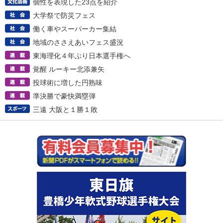
個性を表現した23点を紹介
大学祭で防災フェス
働く車やスーパーカー集結
地域のささえあいフェス盛況
東海理化４年ぶり日本選手権へ
覚醒 ルーキー北添兼矢
投球術に増した円熟味
準決勝で豪快満塁弾
三遠 大阪と１勝１敗