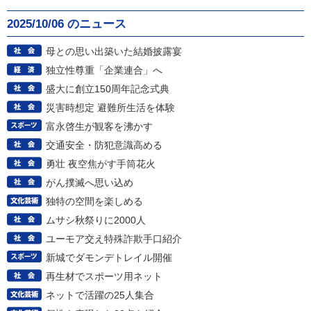
2025/10/06 のニュース
母との思い出築いた結婚披露宴
独立性尊重「企業連合」へ
盛大に創立150周年記念式典
災害時想定 避難所生活を体験
富永啓生が観客を沸かす
交通安全・防犯意識高める
勇壮 夜空焦がす手筒花火
がん撲滅へ思い込め
独特の空間を楽しめる
ムサシ秋祭りに2000人
ユーモア交え特殊詐欺手口紹介
新城でダモンデトレイル開催
再生材でスポーツ用ネット
ネットで活躍の25人集合