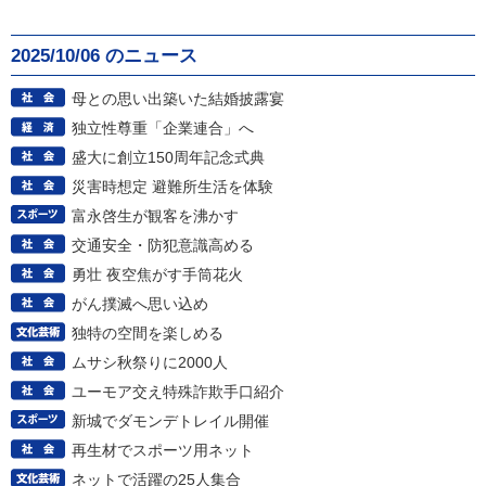
2025/10/06 のニュース
母との思い出築いた結婚披露宴
独立性尊重「企業連合」へ
盛大に創立150周年記念式典
災害時想定 避難所生活を体験
富永啓生が観客を沸かす
交通安全・防犯意識高める
勇壮 夜空焦がす手筒花火
がん撲滅へ思い込め
独特の空間を楽しめる
ムサシ秋祭りに2000人
ユーモア交え特殊詐欺手口紹介
新城でダモンデトレイル開催
再生材でスポーツ用ネット
ネットで活躍の25人集合