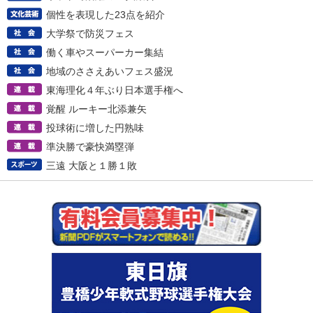
個性を表現した23点を紹介
大学祭で防災フェス
働く車やスーパーカー集結
地域のささえあいフェス盛況
東海理化４年ぶり日本選手権へ
覚醒 ルーキー北添兼矢
投球術に増した円熟味
準決勝で豪快満塁弾
三遠 大阪と１勝１敗