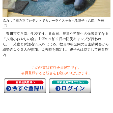
協力して組み立てたテントでカレーライスを食べる親子（八南小学校
で）
豊川市立八南小学校で４、５両日、児童や卒業生の保護者でなる
「八南小おやじの会」主催の１泊２日の防災キャンプが行われ
た。 児童と保護者55人をはじめ、教員や校区内の自主防災会から
総勢約１００人が参加。災害時を想定し、親子らは協力して体育館
内...
この記事は有料会員限定です。
会員登録すると続きをお読みいただけます。